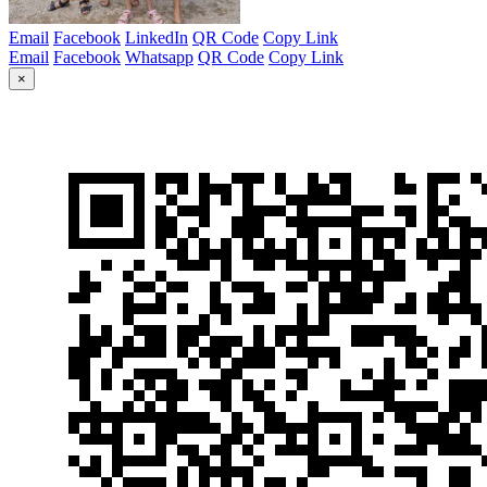
Email
Facebook
LinkedIn
QR Code
Copy Link
Email
Facebook
Whatsapp
QR Code
Copy Link
×