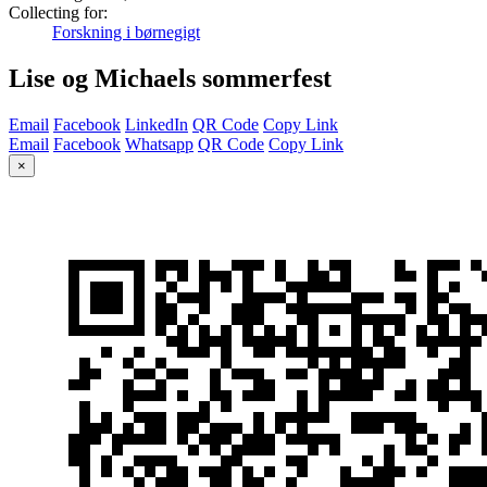
Collecting for:
Forskning i børnegigt
Lise og Michaels sommerfest
Email
Facebook
LinkedIn
QR Code
Copy Link
Email
Facebook
Whatsapp
QR Code
Copy Link
×